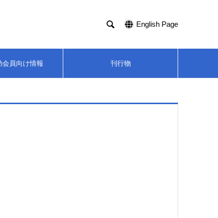

English Page
助会員向け情報
刊行物