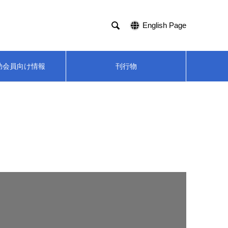

English Page
助会員向け情報
刊行物