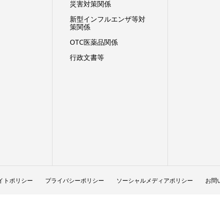
災害対策関係
新型インフルエンザ等対
策関係
OTC医薬品関係
行政文書等
イトポリシー
プライバシーポリシー
ソーシャルメディアポリシー
お問
Copyright © 日本医薬品卸売業連合会 All Rights Reserved.