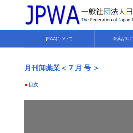
JPWAについて
医薬品卸
月刊卸薬業＜ 7 月 号 ＞
■
目次