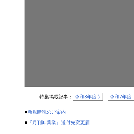
特集掲載記事：
令和8年度 》
令和7年度 
■
新規購読のご案内
■
『月刊卸薬業』送付先変更届