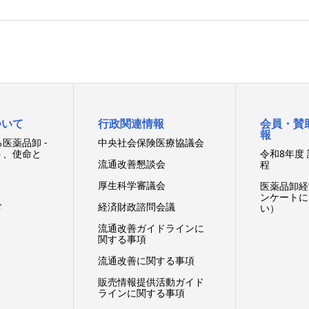
ついて
行政関連情報
会員・賛
報
医薬品卸 -
中央社会保険医療協議会
う、使命と
令和8年度
流通改善懇談会
程
厚生科学審議会
医薬品卸経
ンケートに
経済財政諮問会議
ド
い）
流通改善ガイドラインに
関する事項
流通改善に関する事項
販売情報提供活動ガイド
ラインに関する事項